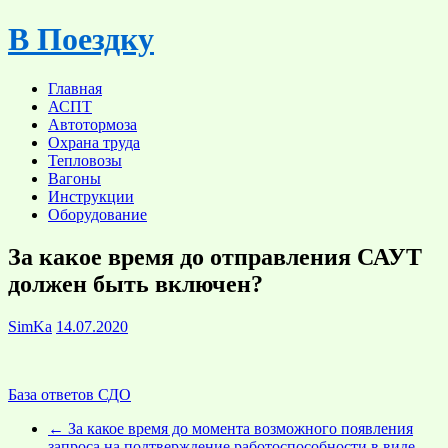
Skip
В Поездку
to
content
Главная
АСПТ
Автотормоза
Охрана труда
Тепловозы
Вагоны
Инструкции
Оборудование
За какое время до отправления САУТ
должен быть включен?
SimKa
14.07.2020
База ответов СДО
←
За какое время до момента возможного появления
запроса на подтверждение работоспособности в виде