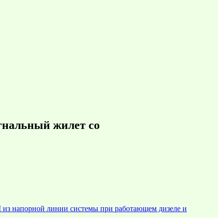
гнальный жилет со
М из напорной линии системы при работающем дизеле и