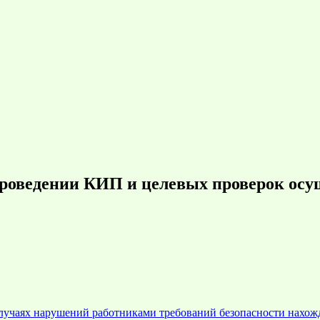
роведении КИП и целевых проверок осущ
учаях нарушений работниками требований безопасности нахожд