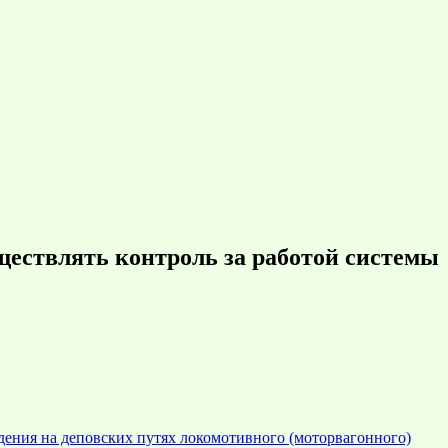
ествлять контроль за работой системы
ения на деповских путях локомотивного (моторвагонного)