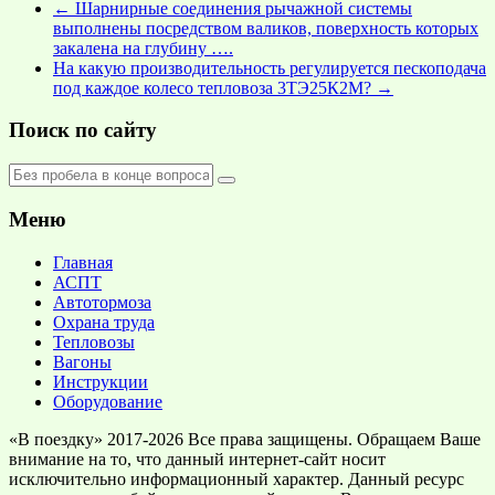
←
Шарнирные соединения рычажной системы
выполнены посредством валиков, поверхность которых
закалена на глубину ….
На какую производительность регулируется пескоподача
под каждое колесо тепловоза 3ТЭ25К2М?
→
Поиск по сайту
Меню
Главная
АСПТ
Автотормоза
Охрана труда
Тепловозы
Вагоны
Инструкции
Оборудование
«В поездку» 2017-2026 Все права защищены. Обращаем Ваше
внимание на то, что данный интернет-сайт носит
исключительно информационный характер. Данный ресурс