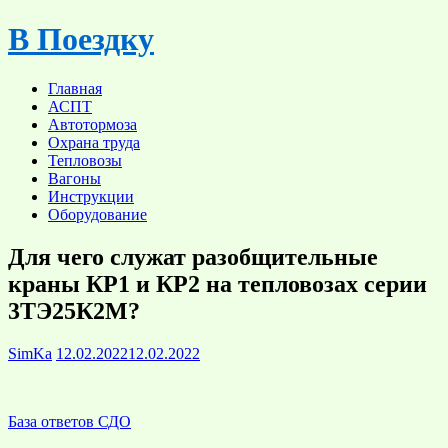
Skip
В Поездку
to
content
Главная
АСПТ
Автотормоза
Охрана труда
Тепловозы
Вагоны
Инструкции
Оборудование
Для чего служат разобщительные
краны КР1 и КР2 на тепловозах серии
3ТЭ25К2М?
SimKa
12.02.2022
12.02.2022
База ответов СДО