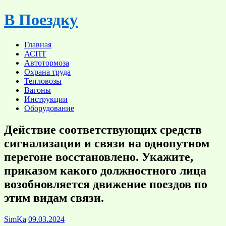
Skip
В Поездку
to
content
Главная
АСПТ
Автотормоза
Охрана труда
Тепловозы
Вагоны
Инструкции
Оборудование
Действие соответствующих средств
сигнализации и связи на однопутном
перегоне восстановлено. Укажите,
приказом какого должностного лица
возобновляется движение поездов по
этим видам связи.
SimKa
09.03.2024