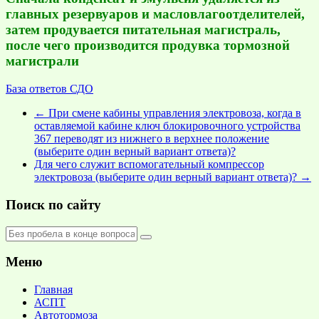
главных резервуаров и масловлагоотделителей,
затем продувается питательная магистраль,
после чего производится продувка тормозной
магистрали
База ответов СДО
←
При смене кабины управления электровоза, когда в
оставляемой кабине ключ блокировочного устройства
367 переводят из нижнего в верхнее положение
(выберите один верный вариант ответа)?
Для чего служит вспомогательный компрессор
электровоза (выберите один верный вариант ответа)?
→
Поиск по сайту
Меню
Главная
АСПТ
Автотормоза