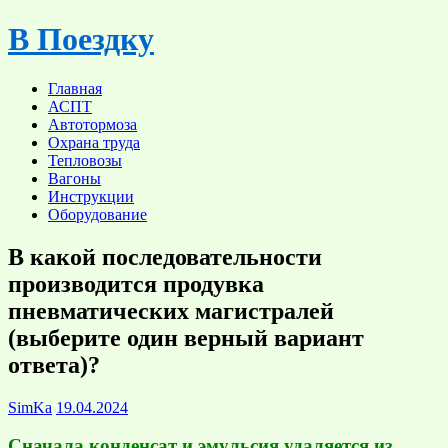
Skip
В Поездку
to
content
Главная
АСПТ
Автотормоза
Охрана труда
Тепловозы
Вагоны
Инструкции
Оборудование
В какой последовательности
производится продувка
пневматических магистралей
(выберите один верный вариант
ответа)?
SimKa
19.04.2024
Сначала конденсат и эмульсия удаляется из